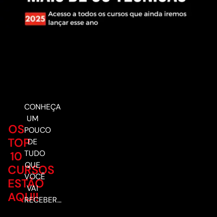
CONHEÇA
UM
OS
POUCO
TOP
DE
TUDO
10
QUE
CURSOS
VOCÊ
ESTÃO
VAI
AQUI!
RECEBER…